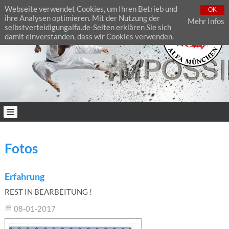
Webseite verwendet Cookies, um Ihren Betrieb und
OK
ihre Analysen optimieren. Mit der Nutzung der
Mehr Infos
selbstverteidigungalfa.de-Seiten erklären Sie sich
damit einverstanden, dass wir Cookies verwenden.
Fotos
Erfahrung
REST IN BEARBEITUNG !
08-01-2017